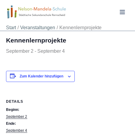
Zum
Inhalt
springen
« Alle Veranstaltungen
Start
Veranstaltungen
Kennenlernprojekte
Kennenlernprojekte
September 2
-
September 4
Zum Kalender hinzufügen
DETAILS
Beginn:
September 2
Ende:
September 4