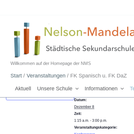
Zum
Inhalt
springen
« Alle Veranstaltungen
FK Spanisch u. FK DaZ
Willkommen auf der Homepage der NMS
Dezember 8 @ 1:15 a.m.
-
3:00 p.m.
Start
Veranstaltungen
FK Spanisch u. FK DaZ
Aktuell
Unsere Schule
Informationen
T
DETAILS
Zum Kalender hinzufügen
Datum:
Dezember 8
Zeit:
1:15 a.m. - 3:00 p.m.
Veranstaltungskategorie: