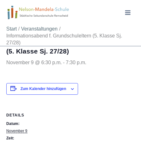
Zum
Inhalt
springen
« Alle Veranstaltungen
Start
Veranstaltungen
Informationsabend f. Grundschuleltern (5. Klasse Sj.
Informationsabend f. Grundschuleltern
27/28)
(5. Klasse Sj. 27/28)
November 9 @ 6:30 p.m.
-
7:30 p.m.
Zum Kalender hinzufügen
DETAILS
Datum:
November 9
Zeit: