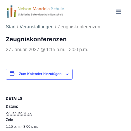
Zum
Inhalt
springen
« Alle Veranstaltungen
Start
Veranstaltungen
Zeugniskonferenzen
Zeugniskonferenzen
27 Januar, 2027 @ 1:15 p.m.
-
3:00 p.m.
Zum Kalender hinzufügen
DETAILS
Datum:
27 Januar, 2027
Zeit:
1:15 p.m. - 3:00 p.m.